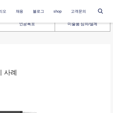
리오
채용
블로그
shop
고객문의
인공폭포
미술품 심의/설계
치 사례