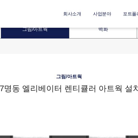
회사소개
사업분야
포트폴
그림/아트웍
벽화
그림/아트웍
7명동 엘리베이터 렌티큘러 아트웍 설