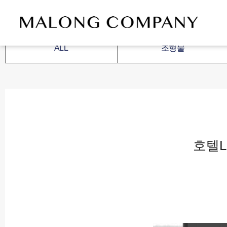
ALL
조형물
호텔L